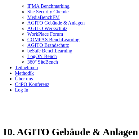
IFMA Benchmarking
Site Security Chemie
MediaBenchFM
AGITO Gebäude & Anlagen
AGITO Werkschutz
WorkPlace Forum
COMPAS BenchLearning
AGITO Brandschutz
beSafe BenchLearning
LogON Bench
360° SiteBench
Teilnehmen
Methodik
Über uns
C4PO Konferenz
Log In
10. AGITO Gebäude & Anlagen 