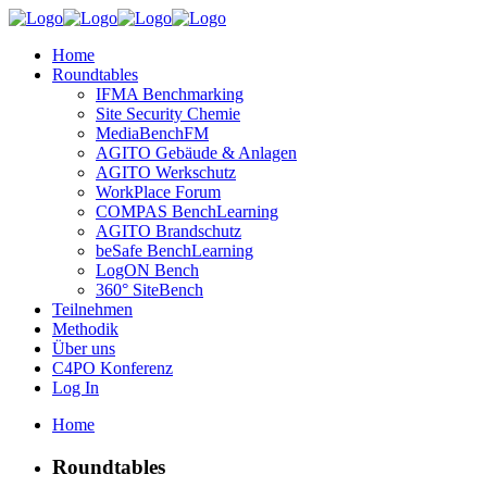
Home
Roundtables
IFMA Benchmarking
Site Security Chemie
MediaBenchFM
AGITO Gebäude & Anlagen
AGITO Werkschutz
WorkPlace Forum
COMPAS BenchLearning
AGITO Brandschutz
beSafe BenchLearning
LogON Bench
360° SiteBench
Teilnehmen
Methodik
Über uns
C4PO Konferenz
Log In
Home
Roundtables