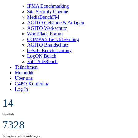
IFMA Benchmarking
Site Security Chemie
MediaBenchFM
AGITO Gebäude & Anlagen
AGITO Werkschutz
WorkPlace Forum
COMPAS BenchLearning
AGITO Brandschutz
beSafe BenchLearning
LogON Bench
360° SiteBench
Teilnehmen
Methodik
Über uns
C4PO Konferenz
Log In
14
Standorte
7328
Perimeterschutz Einrichtungen