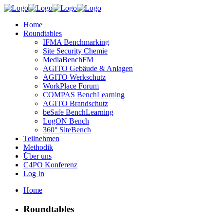
Home
Roundtables
IFMA Benchmarking
Site Security Chemie
MediaBenchFM
AGITO Gebäude & Anlagen
AGITO Werkschutz
WorkPlace Forum
COMPAS BenchLearning
AGITO Brandschutz
beSafe BenchLearning
LogON Bench
360° SiteBench
Teilnehmen
Methodik
Über uns
C4PO Konferenz
Log In
Home
Roundtables