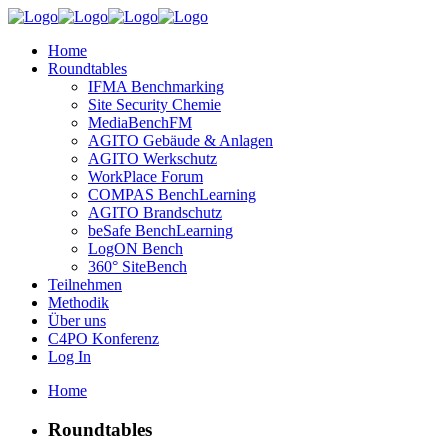
Home
Roundtables
IFMA Benchmarking
Site Security Chemie
MediaBenchFM
AGITO Gebäude & Anlagen
AGITO Werkschutz
WorkPlace Forum
COMPAS BenchLearning
AGITO Brandschutz
beSafe BenchLearning
LogON Bench
360° SiteBench
Teilnehmen
Methodik
Über uns
C4PO Konferenz
Log In
Home
Roundtables