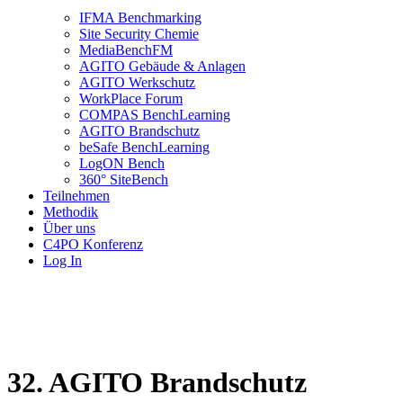
IFMA Benchmarking
Site Security Chemie
MediaBenchFM
AGITO Gebäude & Anlagen
AGITO Werkschutz
WorkPlace Forum
COMPAS BenchLearning
AGITO Brandschutz
beSafe BenchLearning
LogON Bench
360° SiteBench
Teilnehmen
Methodik
Über uns
C4PO Konferenz
Log In
32. AGITO Brandschutz