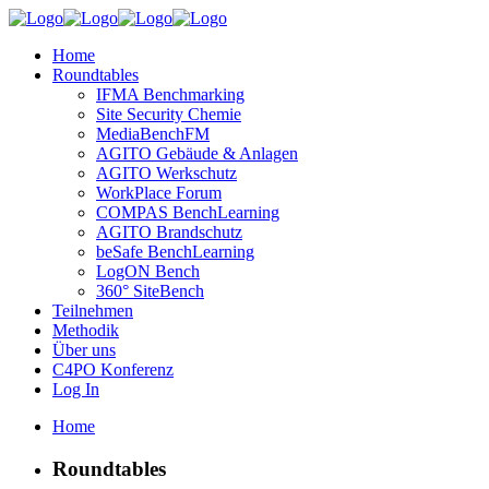
Home
Roundtables
IFMA Benchmarking
Site Security Chemie
MediaBenchFM
AGITO Gebäude & Anlagen
AGITO Werkschutz
WorkPlace Forum
COMPAS BenchLearning
AGITO Brandschutz
beSafe BenchLearning
LogON Bench
360° SiteBench
Teilnehmen
Methodik
Über uns
C4PO Konferenz
Log In
Home
Roundtables