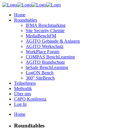
Home
Roundtables
IFMA Benchmarking
Site Security Chemie
MediaBenchFM
AGITO Gebäude & Anlagen
AGITO Werkschutz
WorkPlace Forum
COMPAS BenchLearning
AGITO Brandschutz
beSafe BenchLearning
LogON Bench
360° SiteBench
Teilnehmen
Methodik
Über uns
C4PO Konferenz
Log In
Home
Roundtables