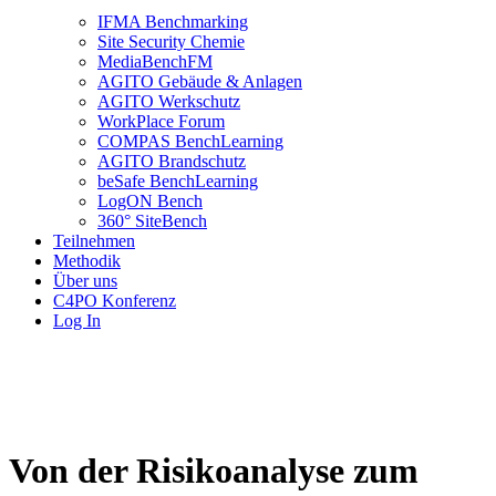
IFMA Benchmarking
Site Security Chemie
MediaBenchFM
AGITO Gebäude & Anlagen
AGITO Werkschutz
WorkPlace Forum
COMPAS BenchLearning
AGITO Brandschutz
beSafe BenchLearning
LogON Bench
360° SiteBench
Teilnehmen
Methodik
Über uns
C4PO Konferenz
Log In
Von der Risikoanalyse zum