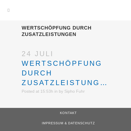
WERTSCHÖPFUNG DURCH
ZUSATZLEISTUNGEN
24 JULI
WERTSCHÖPFUNG
DURCH
ZUSATZLEISTUNGEN
Posted at 15:53h
in
by
Sipho Fuhr
KONTAKT
IMPRESSUM & DATENSCHUTZ