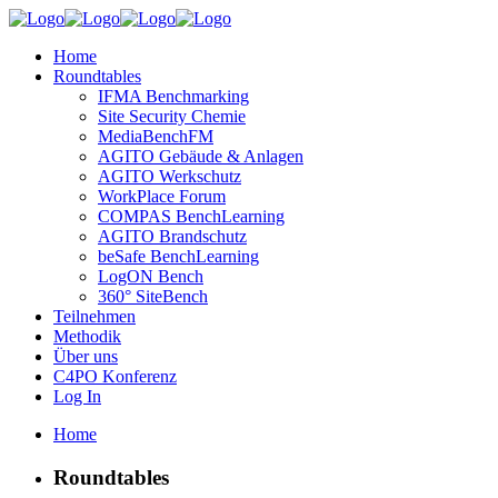
Home
Roundtables
IFMA Benchmarking
Site Security Chemie
MediaBenchFM
AGITO Gebäude & Anlagen
AGITO Werkschutz
WorkPlace Forum
COMPAS BenchLearning
AGITO Brandschutz
beSafe BenchLearning
LogON Bench
360° SiteBench
Teilnehmen
Methodik
Über uns
C4PO Konferenz
Log In
Home
Roundtables