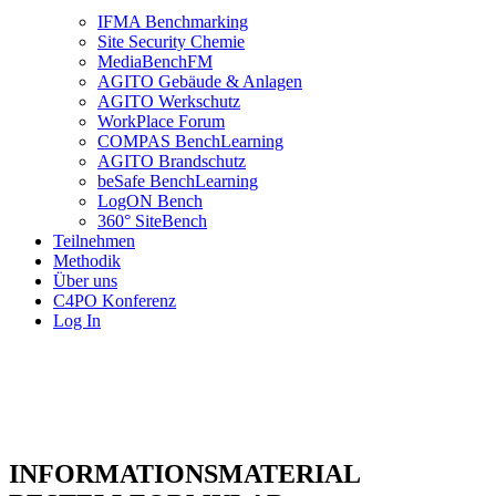
IFMA Benchmarking
Site Security Chemie
MediaBenchFM
AGITO Gebäude & Anlagen
AGITO Werkschutz
WorkPlace Forum
COMPAS BenchLearning
AGITO Brandschutz
beSafe BenchLearning
LogON Bench
360° SiteBench
Teilnehmen
Methodik
Über uns
C4PO Konferenz
Log In
INFORMATIONSMATERIAL