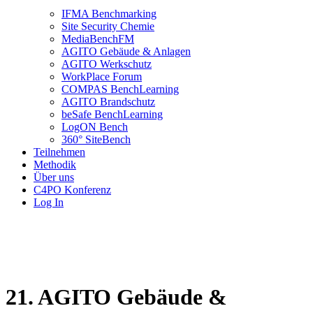
IFMA Benchmarking
Site Security Chemie
MediaBenchFM
AGITO Gebäude & Anlagen
AGITO Werkschutz
WorkPlace Forum
COMPAS BenchLearning
AGITO Brandschutz
beSafe BenchLearning
LogON Bench
360° SiteBench
Teilnehmen
Methodik
Über uns
C4PO Konferenz
Log In
21. AGITO Gebäude &