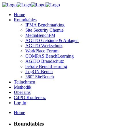
Home
Roundtables
IFMA Benchmarking
Site Security Chemie
MediaBenchFM
AGITO Gebäude & Anlagen
AGITO Werkschutz
WorkPlace Forum
COMPAS BenchLearning
AGITO Brandschutz
beSafe BenchLearning
LogON Bench
360° SiteBench
Teilnehmen
Methodik
Über uns
C4PO Konferenz
Log In
Home
Roundtables