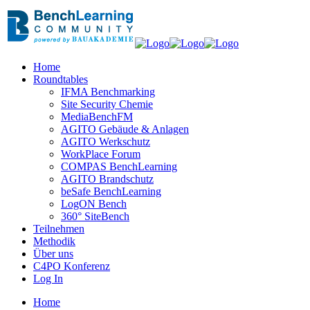
Home
Roundtables
IFMA Benchmarking
Site Security Chemie
MediaBenchFM
AGITO Gebäude & Anlagen
AGITO Werkschutz
WorkPlace Forum
COMPAS BenchLearning
AGITO Brandschutz
beSafe BenchLearning
LogON Bench
360° SiteBench
Teilnehmen
Methodik
Über uns
C4PO Konferenz
Log In
Home