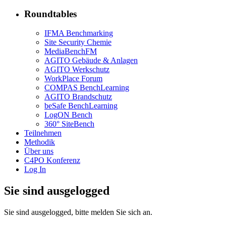
Roundtables
IFMA Benchmarking
Site Security Chemie
MediaBenchFM
AGITO Gebäude & Anlagen
AGITO Werkschutz
WorkPlace Forum
COMPAS BenchLearning
AGITO Brandschutz
beSafe BenchLearning
LogON Bench
360° SiteBench
Teilnehmen
Methodik
Über uns
C4PO Konferenz
Log In
Sie sind ausgelogged
Sie sind ausgelogged, bitte melden Sie sich an.