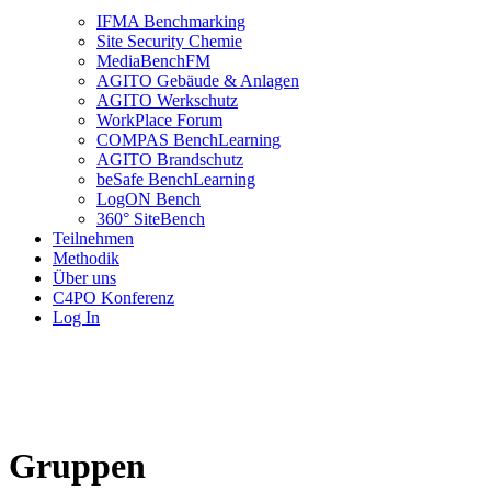
IFMA Benchmarking
Site Security Chemie
MediaBenchFM
AGITO Gebäude & Anlagen
AGITO Werkschutz
WorkPlace Forum
COMPAS BenchLearning
AGITO Brandschutz
beSafe BenchLearning
LogON Bench
360° SiteBench
Teilnehmen
Methodik
Über uns
C4PO Konferenz
Log In
Gruppen