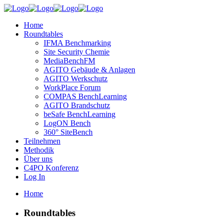
Home
Roundtables
IFMA Benchmarking
Site Security Chemie
MediaBenchFM
AGITO Gebäude & Anlagen
AGITO Werkschutz
WorkPlace Forum
COMPAS BenchLearning
AGITO Brandschutz
beSafe BenchLearning
LogON Bench
360° SiteBench
Teilnehmen
Methodik
Über uns
C4PO Konferenz
Log In
Home
Roundtables